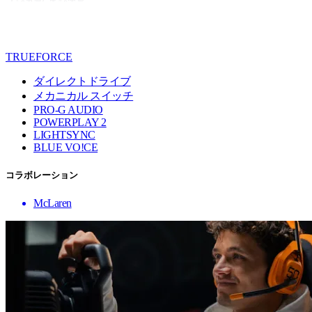
TRUEFORCE
ダイレクトドライブ
メカニカル スイッチ
PRO-G AUDIO
POWERPLAY 2
LIGHTSYNC
BLUE VO!CE
コラボレーション
McLaren