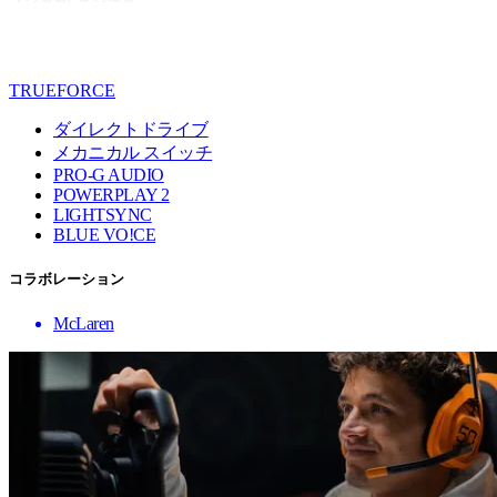
TRUEFORCE
ダイレクトドライブ
メカニカル スイッチ
PRO-G AUDIO
POWERPLAY 2
LIGHTSYNC
BLUE VO!CE
コラボレーション
McLaren