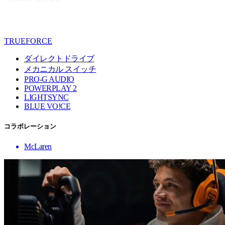
TRUEFORCE
ダイレクトドライブ
メカニカル スイッチ
PRO-G AUDIO
POWERPLAY 2
LIGHTSYNC
BLUE VO!CE
コラボレーション
McLaren