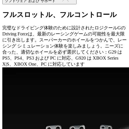
ソフトウェア および サポート
フルスロットル、フルコントロール
完璧なドライビング体験のために設計されたロジクールGの
Driving Forceは、最新のレーシングゲームの可能性を最大限
に引き出します。スーパーカーのホイールをつかんで、レー
シング シミュレーション体験を楽しみましょう。ニーズに
合った、適切なホイールを必ず選択してください：G29 は
PS5、PS4、PS3 および PC に対応、G920 は XBOX Series
X|S、XBOX One、PC に対応しています