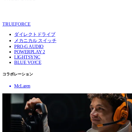
TRUEFORCE
ダイレクトドライブ
メカニカル スイッチ
PRO-G AUDIO
POWERPLAY 2
LIGHTSYNC
BLUE VO!CE
コラボレーション
McLaren