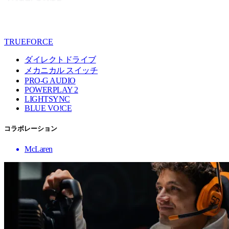
TRUEFORCE
ダイレクトドライブ
メカニカル スイッチ
PRO-G AUDIO
POWERPLAY 2
LIGHTSYNC
BLUE VO!CE
コラボレーション
McLaren