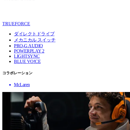
TRUEFORCE
ダイレクトドライブ
メカニカル スイッチ
PRO-G AUDIO
POWERPLAY 2
LIGHTSYNC
BLUE VO!CE
コラボレーション
McLaren