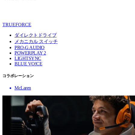
TRUEFORCE
ダイレクトドライブ
メカニカル スイッチ
PRO-G AUDIO
POWERPLAY 2
LIGHTSYNC
BLUE VO!CE
コラボレーション
McLaren