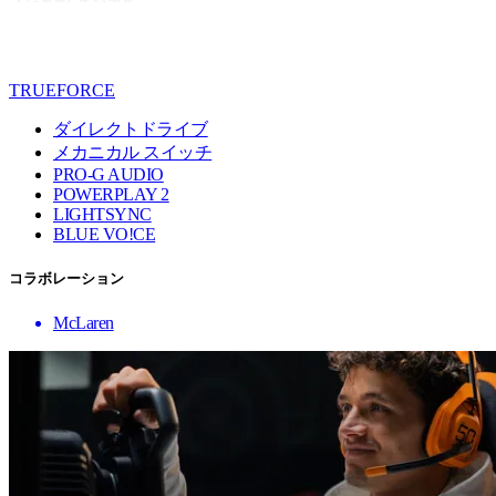
TRUEFORCE
ダイレクトドライブ
メカニカル スイッチ
PRO-G AUDIO
POWERPLAY 2
LIGHTSYNC
BLUE VO!CE
コラボレーション
McLaren