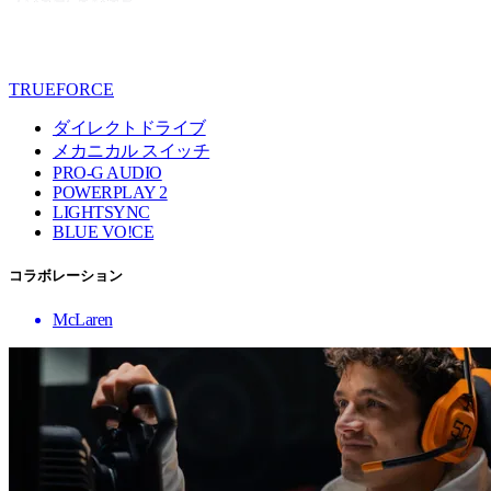
TRUEFORCE
ダイレクトドライブ
メカニカル スイッチ
PRO-G AUDIO
POWERPLAY 2
LIGHTSYNC
BLUE VO!CE
コラボレーション
McLaren