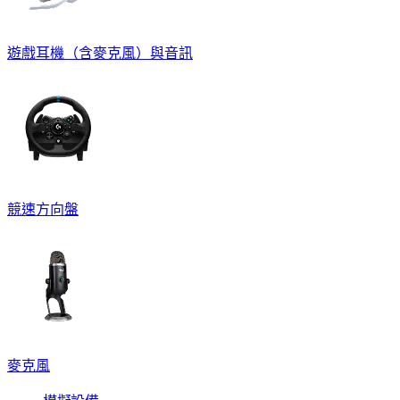
遊戲耳機（含麥克風）與音訊
競速方向盤
麥克風