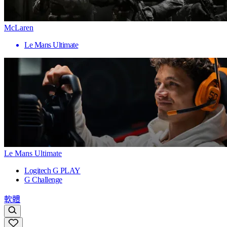
McLaren
Le Mans Ultimate
Le Mans Ultimate
Logitech G PLAY
G Challenge
軟體