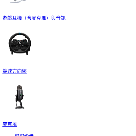
遊戲耳機（含麥克風）與音訊
競速方向盤
麥克風