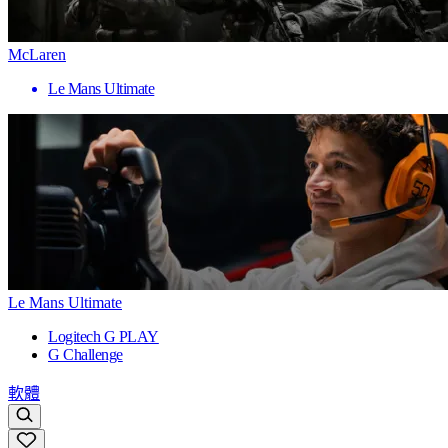
McLaren
Le Mans Ultimate
Le Mans Ultimate
Logitech G PLAY
G Challenge
軟體