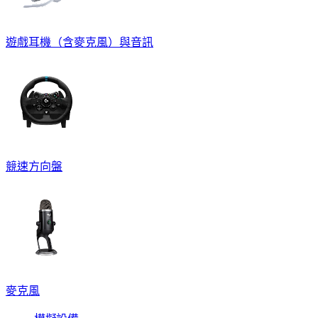
遊戲耳機（含麥克風）與音訊
競速方向盤
麥克風