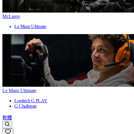
McLaren
Le Mans Ultimate
Le Mans Ultimate
Logitech G PLAY
G Challenge
軟體