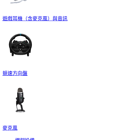
遊戲耳機（含麥克風）與音訊
競速方向盤
麥克風