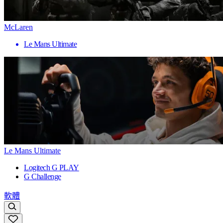
McLaren
Le Mans Ultimate
Le Mans Ultimate
Logitech G PLAY
G Challenge
軟體