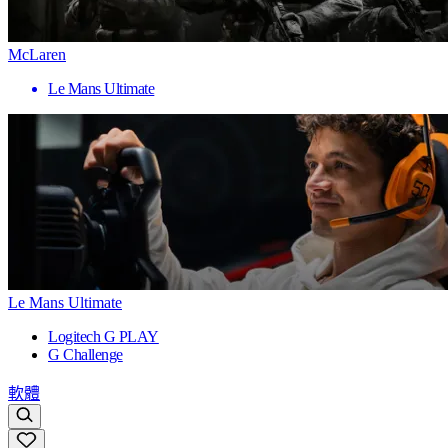
McLaren
Le Mans Ultimate
Le Mans Ultimate
Logitech G PLAY
G Challenge
軟體