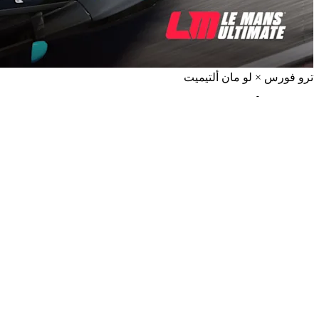
ترو فورس × لو مان ألتيميت
مُصممة للأداء العالي
تقنية TRUEFORCE تعني أداءً محسّناً، مما يقلل من وقت اللفة
بثوانٍ ثمينة.
معرفة المزيد
اشعر بالفرق
منظومة سباقات المحاكاة لـ LOGITECH G
من عجلات السباق المزودة بتقنية TRUEFORCE إلى الدواسات
وسماعات الرأس الغامرة، تقدم Logitech G كل ما تحتاجه للمنافسة
على أعلى مستوى.