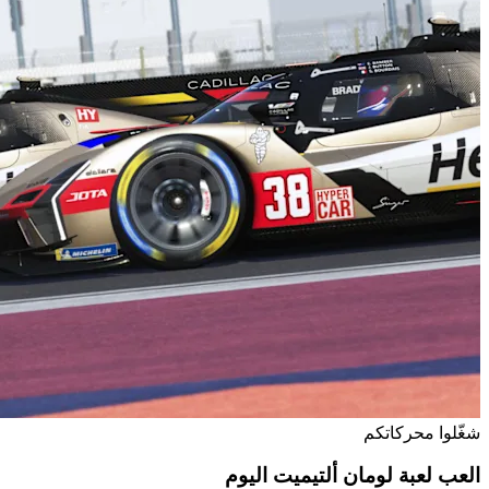
شغّلوا محركاتكم
العب لعبة لومان ألتيميت اليوم