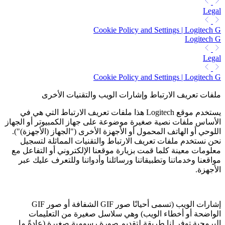
Legal
Cookie Policy and Settings | Logitech G
Logitech G
Legal
Cookie Policy and Settings | Logitech G
ملفات تعريف الارتباط وإشارات الويب والتقنيات الأخرى
يستخدم موقع Logitech هذا ملفات تعريف الارتباط التي هي في
الأساس ملفات نصية صغيرة موضوعة على جهاز الكمبيوتر أو الجهاز
اللوحي أو الهاتف المحمول أو الأجهزة الأخرى ("الجهاز (الأجهزة)").
نحن نستخدم ملفات تعريف الارتباط والتقنيات المماثلة لتسجيل
معلومات معينة كلما قمت بزيارة موقعنا الإلكتروني أو التفاعل مع
مواقعنا وخدماتنا وتطبيقاتنا ورسائلنا وأدواتنا وللتعرف عليك عبر
الأجهزة.
إشارات الويب (تسمى أحيانًا صور GIF الشفافة أو صور GIF
الواضحة أو أخطاء الويب) وهي سلاسل صغيرة من التعليمات
البرمجية توفر لنا طريقة لتقديم صورة رسومية صغيرة (عادةً ما