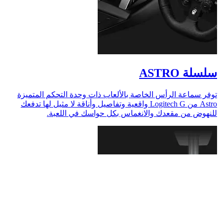
سلسلة ASTRO
توفر سماعة الرأس الخاصة بالألعاب ذات وحدة التحكم المتميزة
Astro‏ من ‏Logitech G واقعية وتفاصيل وأناقة لا مثيل لها تدفعك
للنهوض من مقعدك والانغماس بكل حواسك في اللعبة.