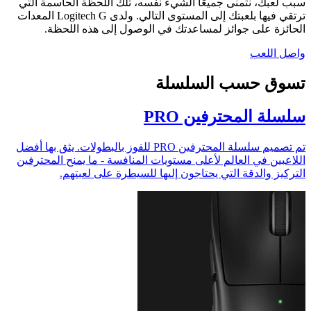
سبب لعبك، نتمنى جميعًا الشيء نفسه، تلك اللحظة الحاسمة التي
ترتقي فيها بلعبتك إلى المستوى التالي. ولدى ‏Logitech G المعدات
الحائزة على جوائز لمساعدتك في الوصول إلى هذه اللحظة.
واصل اللعب
تسوق حسب السلسلة
سلسلة المحترفين PRO
تم تصميم سلسلة المحترفين PRO للفوز بالبطولات. يثق بها أفضل
اللاعبين في العالم لأعلى مستويات المنافسة - ما يمنح المحترفين
التركيز والدقة التي يحتاجون إليها للسيطرة على لعبتهم.