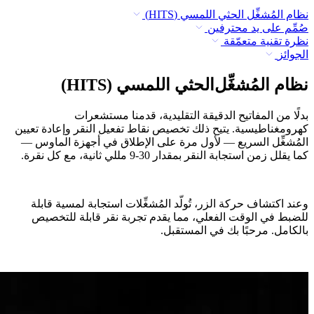
نظام المُشغِّل الحثي اللمسي (HITS)
صُمِّم على يد محترفين
نظرة تقنية متعمّقة
الجوائز
نظام المُشغِّل الحثي اللمسي (HITS)
بدلًا من المفاتيح الدقيقة التقليدية، قدمنا مستشعرات
كهرومغناطيسية. يتيح ذلك تخصيص نقاط تفعيل النقر وإعادة تعيين
المُشغِّل السريع — لأول مرة على الإطلاق في أجهزة الماوس —
كما يقلل زمن استجابة النقر بمقدار ‎9-30 مللي ثانية، مع كل نقرة.
وعند اكتشاف حركة الزر، تُولّد المُشغِّلات استجابة لمسية قابلة
للضبط في الوقت الفعلي، مما يقدم تجربة نقر قابلة للتخصيص
بالكامل. مرحبًا بك في المستقبل.