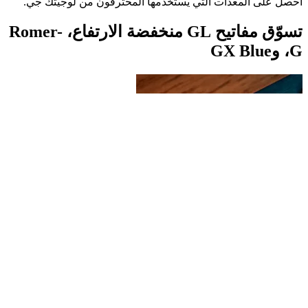
احصل على المعدات التي يستخدمها المحترفون من لوجيتك جي.
تسوّق مفاتيح GL منخفضة الارتفاع، Romer-
G، وGX Blue