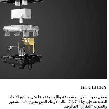
GL CLICKY
بفضل ردود الفعل المسموعة واللمسية تمامًا مثل مفاتيح الألعاب
التقليدية، فإن GL Clicky مثالي لأولئك الذين يحبون ذلك الشعور
والصوت "النقري" المألوف.