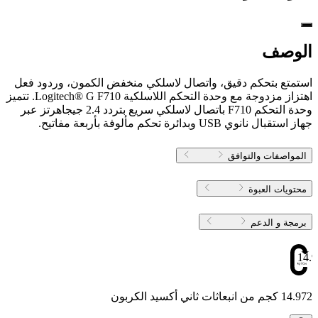
الوصف
استمتع بتحكم دقيق، واتصال لاسلكي منخفض الكمون، وردود فعل
اهتزاز مزدوجة مع وحدة التحكم اللاسلكية Logitech® G F710. تتميز
وحدة التحكم F710 باتصال لاسلكي سريع بتردد 2.4 جيجاهرتز عبر
جهاز استقبال نانوي USB وبدائرة تحكم مألوفة بأربعة مفاتيح.
المواصفات والتوافق
محتويات العبوة
برمجة و الدعم
14.
14.972 كجم من انبعاثات ثاني أكسيد الكربون