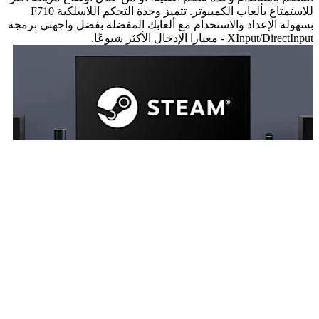
للاستمتاع بألعاب الكمبيوتر. تتميز وحدة التحكم اللاسلكية F710
بسهولة الإعداد والاستخدام مع ألعابك المفضلة بفضل واجهتي برمجة
XInput/DirectInput - معيارا الإدخال الأكثر شيوعًا.
وضع الشاشة الكبيرة من Steam
العب على التلفزيون الخاص بك. قم بإقران وحدة F710 مع خيار Big
Picture في Steam، وتصفح الويب، واستمتع بالألعاب وغير ذلك الكثير
من راحة أريكتك. أحضر مكتبتك الكاملة من ألعاب Steam إلى غرفة
المعيشة، واحصل على وحدة التحكم اللاسلكية الخاصة بك، واجلس
(أو استلقِ) واستمتع.