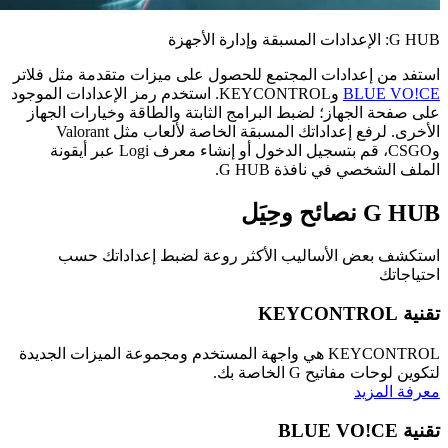
G HUB: الإعدادات المسبقة وإدارة الأجهزة
استفد من إعدادات المجتمع للحصول على ميزات متقدمة مثل فلاتر
BLUE VO!CE
وKEYCONTROL. استخدم رمز الإعدادات الموجود
على صفحة الجهاز؛ لضبط البرامج الثابتة والطاقة وخيارات الجهاز
الأخرى. لرفع إعداداتك المسبقة الخاصة لألعاب مثل Valorant
وCSGO، قم بتسجيل الدخول أو إنشاء معرف Logi عبر أيقونة
الملف الشخصي في نافذة G HUB.
G HUB
نصائح وحِيَل
استكشف بعض الأساليب الأكثر روعة لضبط إعداداتك حسب
احتياجاتك
تقنية KEYCONTROL
KEYCONTROL هي واجهة المستخدم ومجموعة الميزات الجديدة
لتكوين لوحات مفاتيح G الخاصة بك.
معرفة المزيد
تقنية BLUE VO!CE