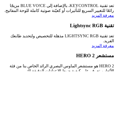
تعد تقنية KEYCONTROL، بالإضافة إلى BLUE VO!CE مزيجًا
رائعًا للتغيير السريع للتأثيرات أو كعيّنة صوتية كاملة للوحة المفاتيح.
معرفة المزيد
تقنية Lightsync RGB
تعد تقنية LIGHTSYNC RGB مذهلة للتخصيص ولتحديد طابعك
الفريد.
معرفة المزيد
مستشعر HERO 2
HERO 2 هو مستشعر الماوس البصري الرائد الخاص بنا من فئة
الألعاب. تعرف على كيفية ضبط الإعدادات الدقيقة لك.
معرفة المزيد
ألعاب G HUB
باستخدام ميزة ألعاب Logitech G HUB، يمكنك إدارة مكتبتك من
تطبيق واحد. قم بتشغيل كل شيء وتنظيمه وتخصيصه.
معرفة المزيد