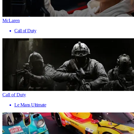
McLaren
Call of Duty
Call of Duty
Le Mans Ultimate