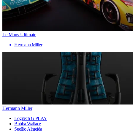
Le Mans Ultimate
Hermann Miller
Hermann Miller
Logitech G PLAY
Bubba Wallace
Suellio Almeida