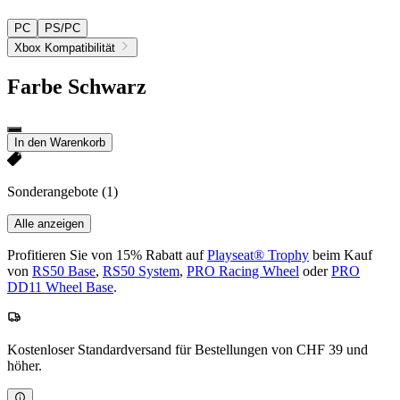
PC
PS/PC
Xbox Kompatibilität
Farbe
Schwarz
In den Warenkorb
Sonderangebote
(1)
Alle anzeigen
Profitieren Sie von 15% Rabatt auf
Playseat® Trophy
beim Kauf
von
RS50 Base
,
RS50 System
,
PRO Racing Wheel
oder
PRO
DD11 Wheel Base
.
Kostenloser Standardversand für Bestellungen von CHF 39 und
höher.