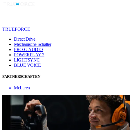
TRUEFORCE
Direct Drive
Mechanische Schalter
PRO-G AUDIO
POWERPLAY 2
LIGHTSYNC
BLUE VO!CE
PARTNERSCHAFTEN
McLaren