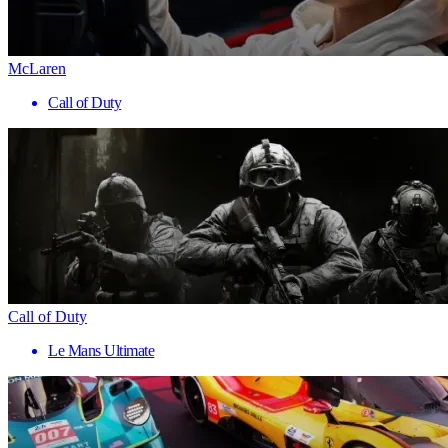
McLaren
Call of Duty
Call of Duty
Le Mans Ultimate