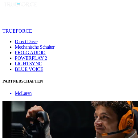
TRUEFORCE
Direct Drive
Mechanische Schalter
PRO-G AUDIO
POWERPLAY 2
LIGHTSYNC
BLUE VO!CE
PARTNERSCHAFTEN
McLaren