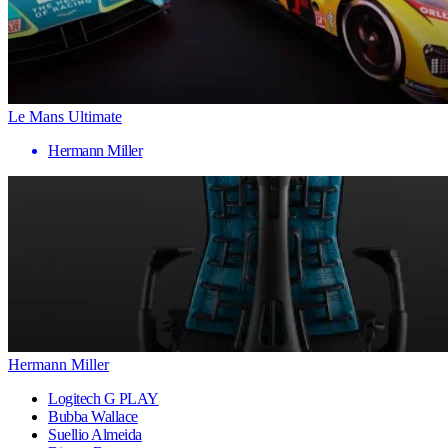
Le Mans Ultimate
Hermann Miller
Hermann Miller
Logitech G PLAY
Bubba Wallace
Suellio Almeida