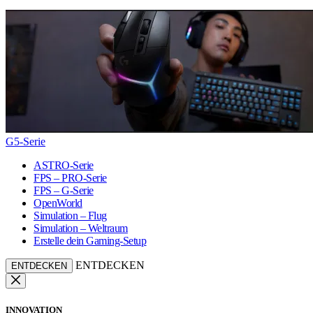
G5-Serie
ASTRO-Serie
FPS – PRO-Serie
FPS – G-Serie
OpenWorld
Simulation – Flug
Simulation – Weltraum
Erstelle dein Gaming-Setup
ENTDECKEN
ENTDECKEN
INNOVATION