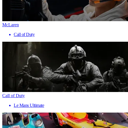
McLaren
Call of Duty
Call of Duty
Le Mans Ultimate