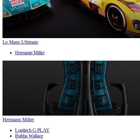
Le Mans Ultimate
Hermann Miller
Hermann Miller
Logitech G PLAY
Bubba Wallace