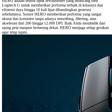
HERO adalah sensor optik revolusioner yang dirancang oleh
Logitech G untuk memberikan performa terbaik di kelasnya dan
efisiensi daya hingga 10 kali lipat dibandingkan generasi
sebelumnya. Sensor HERO memberikan performa yang sangat
akurat dan konsisten tanpa adanya smoothing, filtering, atau
akselerasi dari 200 hingga 12.000 DPI. Baik Anda membidik dari
ujung peta maupun bertarung dekat, HERO menjaga setiap gerakan
agar tetap tajam.