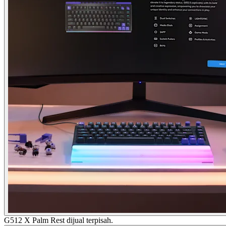
G512 X Palm Rest dijual terpisah.