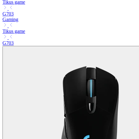
Tikus game
G703
Gaming
Tikus game
G703