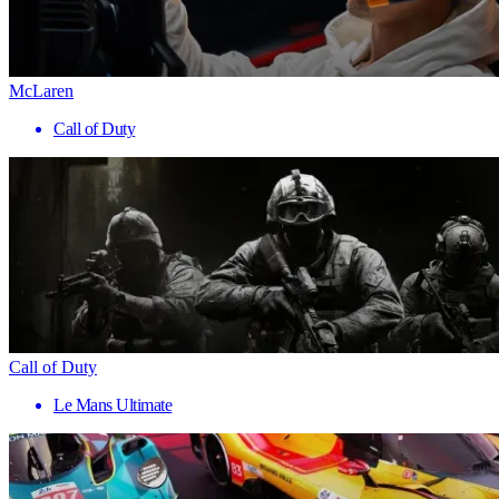
McLaren
Call of Duty
Call of Duty
Le Mans Ultimate