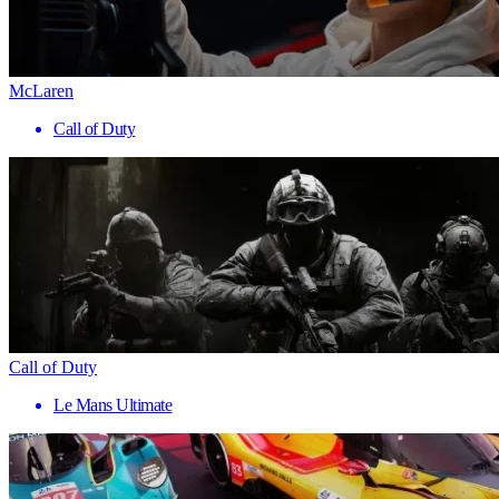
McLaren
Call of Duty
Call of Duty
Le Mans Ultimate