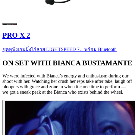
PRO X 2
ชุดหูฟังเกมมิ่งไร้สาย LIGHTSPEED 7.1 พร้อม Bluetooth
ON SET WITH BIANCA BUSTAMANTE
We were infected with Bianca’s energy and enthusiasm during our
shoot with her. Watching her crush her reps take after take, laugh off
bloopers with grace and zone in when it came time to perform —
we got a sneak peak at the Bianca who exists behind the wheel.