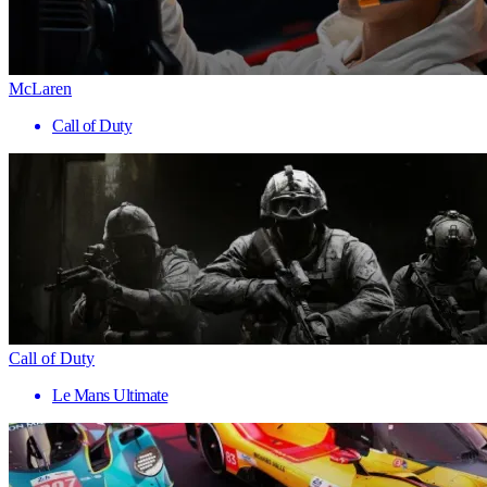
McLaren
Call of Duty
Call of Duty
Le Mans Ultimate