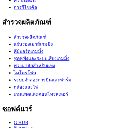
ความยั่งยืน
การรีไซเคิล
สำรวจผลิตภัณฑ์
สำรวจผลิตภัณฑ์
แผ่นรองเมาส์เกมมิ่ง
คีย์บอร์ดเกมมิ่ง
ชุดหูฟังและระบบเสียงเกมมิ่ง
พวงมาลัยสำหรับแข่ง
ไมโครโฟน
ระบบจำลองการบินและฟาร์ม
กล้องและไฟ
เกมแพดและคอนโทรลเลอร์
ซอฟต์แวร์
G HUB
Streamlabs