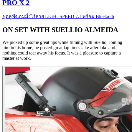
PRO X 2
ชุดหูฟังเกมมิ่งไร้สาย LIGHTSPEED 7.1 พร้อม Bluetooth
ON SET WITH SUELLIO ALMEIDA
We picked up some great tips while filming with Suellio. Joining
him in his home, he posted great lap times take after take and
nothing could tear away his focus. It was a pleasure to capture a
master at work.