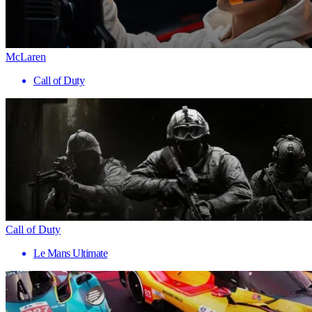
McLaren
Call of Duty
Call of Duty
Le Mans Ultimate