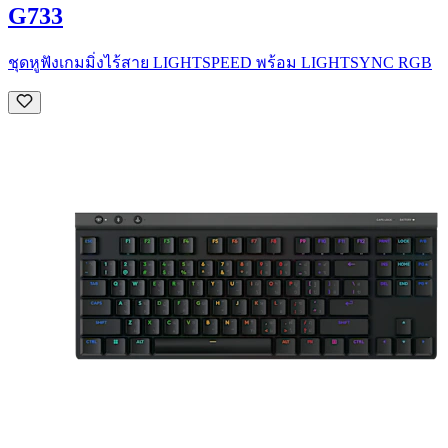
G733
ชุดหูฟังเกมมิ่งไร้สาย LIGHTSPEED พร้อม LIGHTSYNC RGB