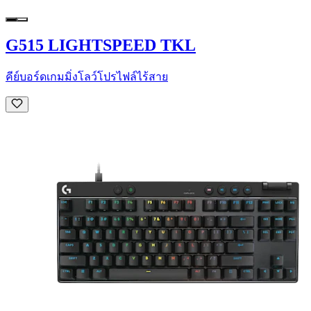
G515 LIGHTSPEED TKL
คีย์บอร์ดเกมมิ่งโลว์โปรไฟล์ไร้สาย