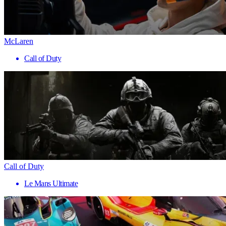
McLaren
Call of Duty
Call of Duty
Le Mans Ultimate