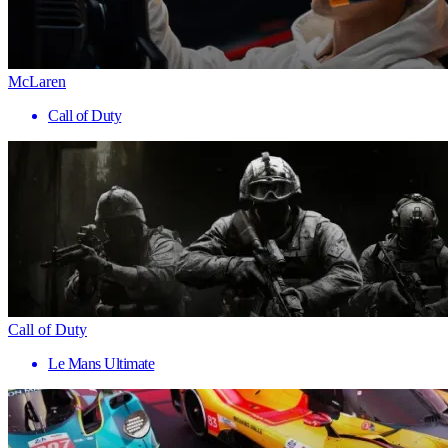
McLaren
Call of Duty
Call of Duty
Le Mans Ultimate