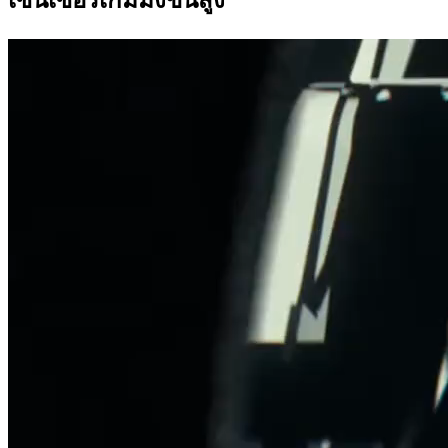
เซ็นเซอร์เกมมิ่งขั้นสูง