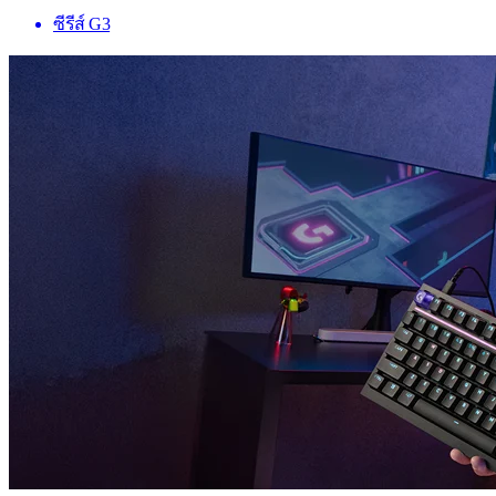
ซีรีส์ G3