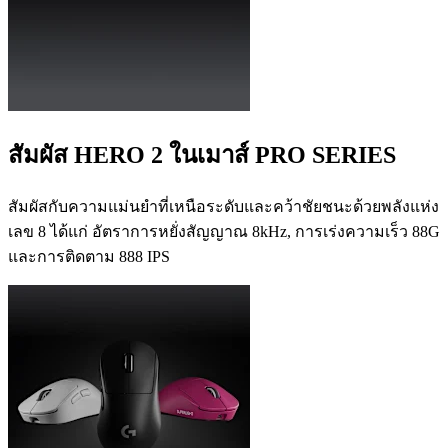
สัมผัส HERO 2 ในเมาส์ PRO SERIES
สัมผัสกับความแม่นยำที่เหนือระดับและคว้าชัยชนะด้วยพลังแห่ง
เลข 8 ได้แก่ อัตราการหยั่งสัญญาณ 8kHz, การเร่งความเร็ว 88G
และการติดตาม 888 IPS