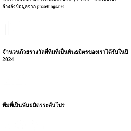
อ้างอิงข้อมูลจาก prosettings.net
จำนวนถ้วยรางวัลที่ทีมที่เป็นพันธมิตรของเราได้รับในปี
2024
ทีมที่เป็นพันธมิตรระดับโปร