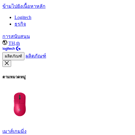
ข้ามไปยังเนื้อหาหลัก
Logitech
ธุรกิจ
การสนับสนุน
TH,th
ผลิตภัณฑ์
ผลิตภัณฑ์
ตามหมวดหมู่
เมาส์เกมมิ่ง