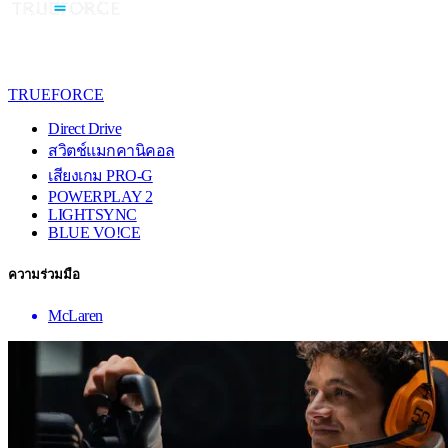
TRUEFORCE
Direct Drive
สวิตช์แมกคานิคอล
เสียงเกม PRO-G
POWERPLAY 2
LIGHTSYNC
BLUE VO!CE
ความร่วมมือ
McLaren