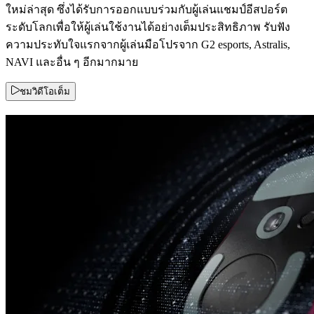
ใหม่ล่าสุด ซึ่งได้รับการออกแบบร่วมกับผู้เล่นแชมป์อีสปอร์ต
ระดับโลกเพื่อให้ผู้เล่นใช้งานได้อย่างเต็มประสิทธิภาพ รับฟัง
ความประทับใจแรกจากผู้เล่นมือโปรจาก G2 esports, Astralis,
NAVI และอื่น ๆ อีกมากมาย
ชมวิดีโอเต็ม