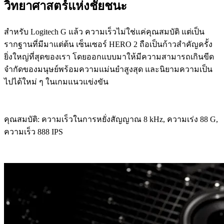
วิทยาศาสตร์แห่งชัยชนะ
สำหรับ Logitech G แล้ว ความเร็วไม่ใช่แค่คุณสมบัติ แต่เป็น
รากฐานที่มีมาแต่ต้น เซ็นเซอร์ HERO 2 ถือเป็นก้าวสำคัญครั้ง
ยิ่งใหญ่ที่สุดของเรา โดยออกแบบมาให้มีความสามารถเกินขีด
จำกัดของมนุษย์พร้อมความแม่นยำสูงสุด และนิยามความเป็น
ไปได้ใหม่ ๆ ในเกมแนวแข่งขัน
คุณสมบัติ: ความเร็วในการหยั่งสัญญาณ 8 kHz, ความเร่ง 88 G,
ความเร็ว 888 IPS