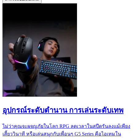
อุปกรณ์ระดับตำนาน การเล่นระดับเทพ
ไม่ว่าคุณจะผจญภัยในโลก RPG ลดเวลาในสปีดรันลงแม้เพียง
เสี้ยววินาที หรือเล่นสนุกกับเพื่อนๆ G5 Series คือไอเทมใน