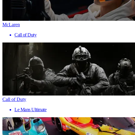
McLaren
Call of Duty
Call of Duty
Le Mans Ultimate