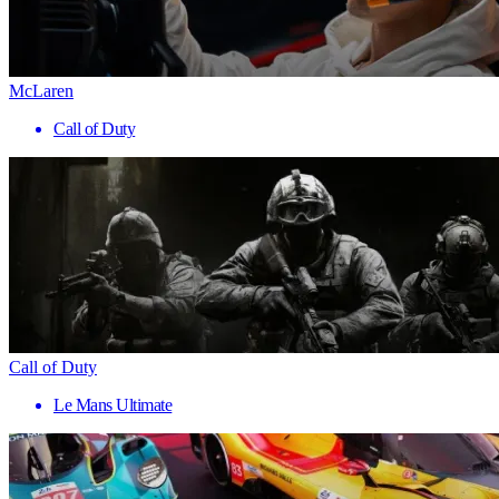
McLaren
Call of Duty
Call of Duty
Le Mans Ultimate