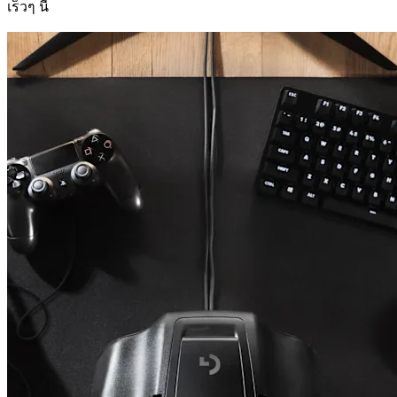
เร็วๆ นี้