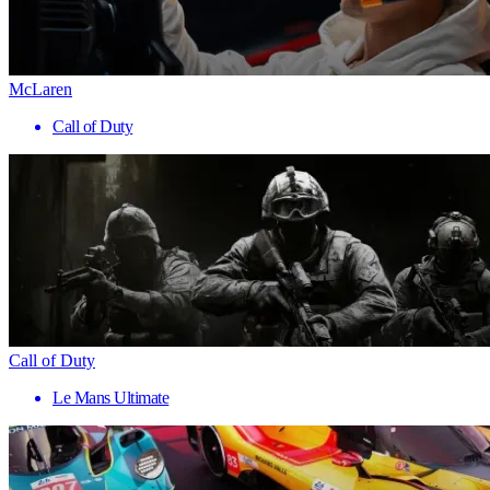
McLaren
Call of Duty
Call of Duty
Le Mans Ultimate