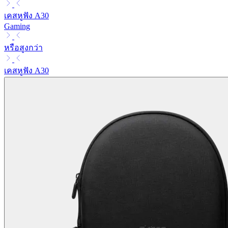
เคสหูฟัง A30
Gaming
หรือสูงกว่า
เคสหูฟัง A30