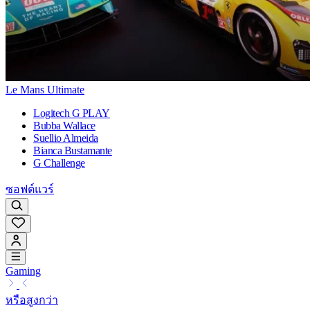
Le Mans Ultimate
Logitech G PLAY
Bubba Wallace
Suellio Almeida
Bianca Bustamante
G Challenge
ซอฟต์แวร์
Gaming
หรือสูงกว่า