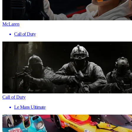
McLaren
Call of Duty
Call of Duty
Le Mans Ultimate