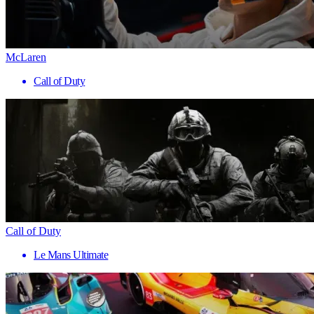
McLaren
Call of Duty
Call of Duty
Le Mans Ultimate