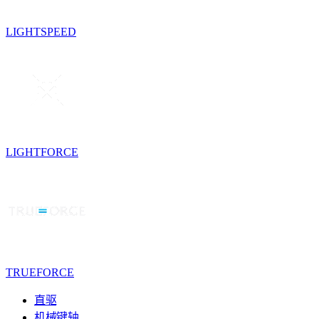
LIGHTSPEED
LIGHTFORCE
TRUEFORCE
直驱
机械键轴