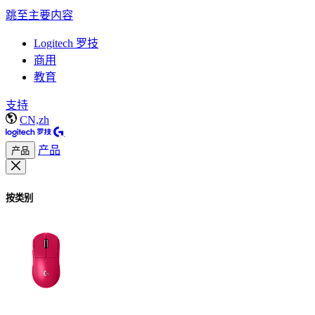
跳至主要内容
Logitech 罗技
商用
教育
支持
CN,zh
产品
产品
按类别