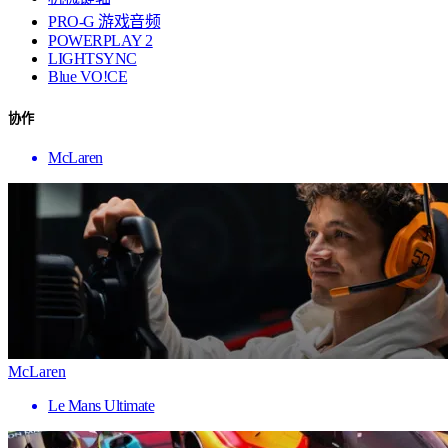
PRO-G 游戏音频
POWERPLAY 2
LIGHTSYNC
Blue VO!CE
协作
McLaren
McLaren
Le Mans Ultimate