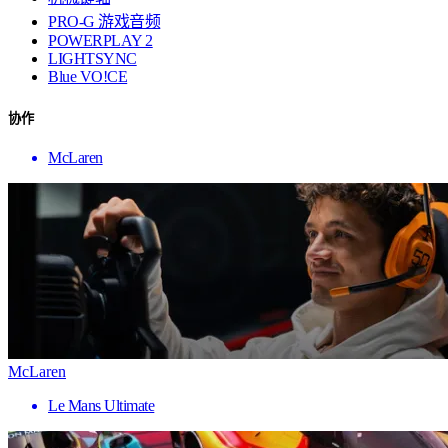
PRO-G 游戏音频
POWERPLAY 2
LIGHTSYNC
Blue VO!CE
协作
McLaren
McLaren
Le Mans Ultimate