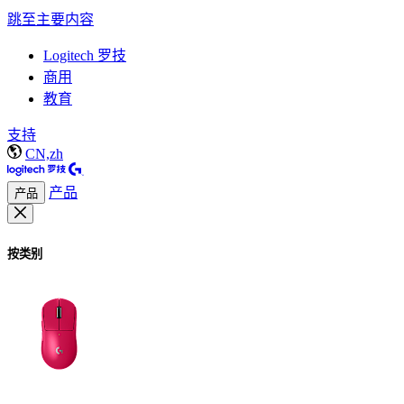
跳至主要内容
Logitech 罗技
商用
教育
支持
CN,zh
产品
产品
按类别