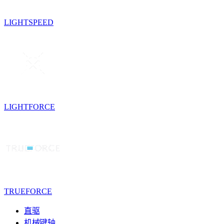
LIGHTSPEED
LIGHTFORCE
TRUEFORCE
直驱
机械键轴