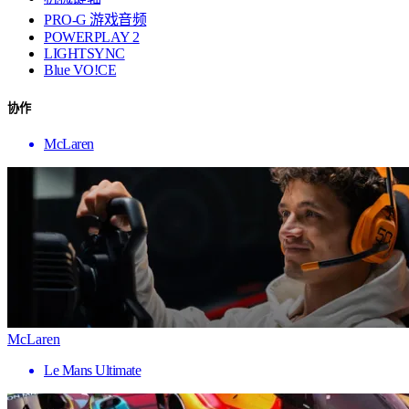
PRO-G 游戏音频
POWERPLAY 2
LIGHTSYNC
Blue VO!CE
协作
McLaren
McLaren
Le Mans Ultimate