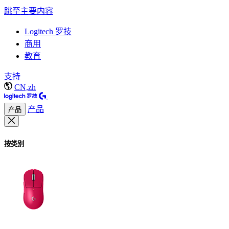
跳至主要内容
Logitech 罗技
商用
教育
支持
CN,zh
产品
产品
按类别