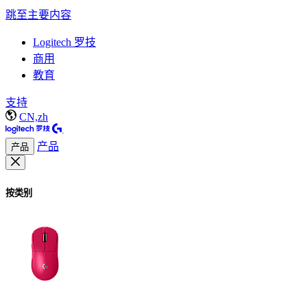
跳至主要内容
Logitech 罗技
商用
教育
支持
CN,zh
产品
产品
按类别