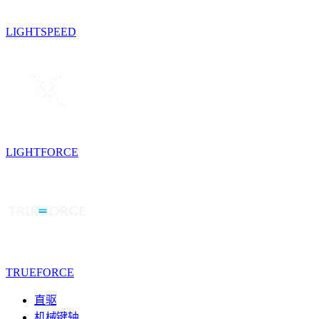
LIGHTSPEED
LIGHTFORCE
TRUEFORCE
直驱
机械键轴