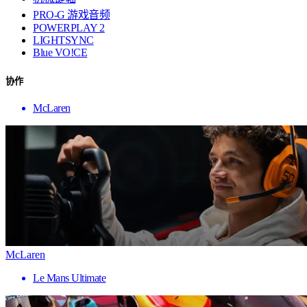
PRO-G 游戏音频
POWERPLAY 2
LIGHTSYNC
Blue VO!CE
协作
McLaren
McLaren
Le Mans Ultimate