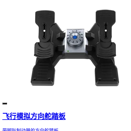
飞行模拟方向舵踏板
带脚趾制动器的方向舵踏板