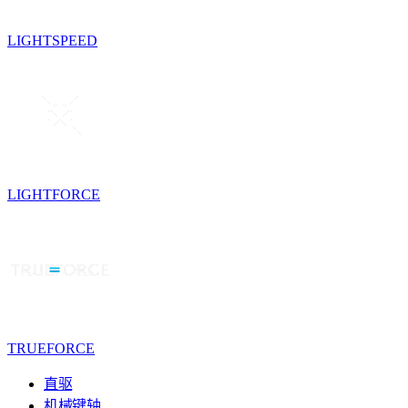
LIGHTSPEED
LIGHTFORCE
TRUEFORCE
直驱
机械键轴