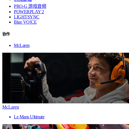
PRO-G 游戏音频
POWERPLAY 2
LIGHTSYNC
Blue VO!CE
协作
McLaren
McLaren
Le Mans Ultimate