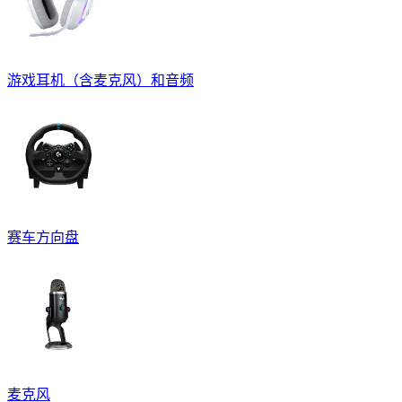
游戏耳机（含麦克风）和音频
赛车方向盘
麦克风