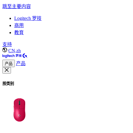
跳至主要内容
Logitech 罗技
商用
教育
支持
CN,zh
产品
产品
按类别