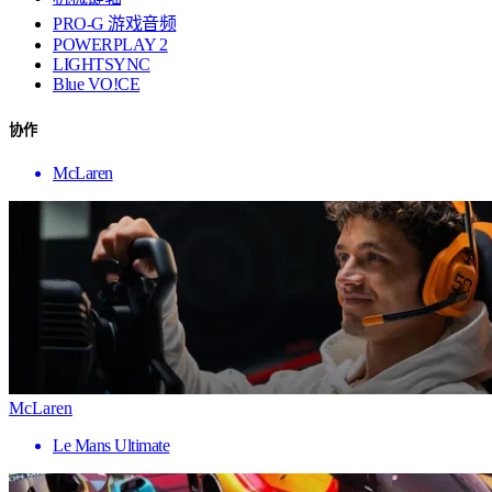
PRO-G 游戏音频
POWERPLAY 2
LIGHTSYNC
Blue VO!CE
协作
McLaren
McLaren
Le Mans Ultimate