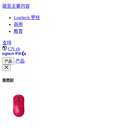
跳至主要内容
Logitech 罗技
商用
教育
支持
CN,zh
产品
产品
按类别