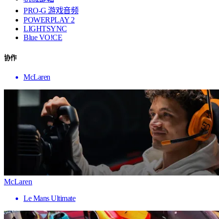
PRO-G 游戏音频
POWERPLAY 2
LIGHTSYNC
Blue VO!CE
协作
McLaren
McLaren
Le Mans Ultimate