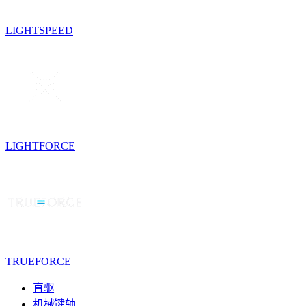
LIGHTSPEED
LIGHTFORCE
TRUEFORCE
直驱
机械键轴