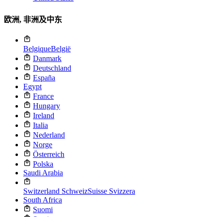
欧洲, 非洲及中东
Belgique
België
Danmark
Deutschland
España
Egypt
France
Hungary
Ireland
Italia
Nederland
Norge
Österreich
Polska
Saudi Arabia
Switzerland
Schweiz
Suisse
Svizzera
South Africa
Suomi