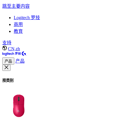
跳至主要内容
Logitech 罗技
商用
教育
支持
CN,zh
产品
产品
按类别