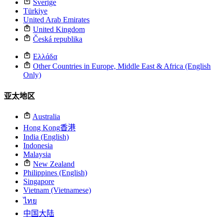
Sverige
Türkiye
United Arab Emirates
United Kingdom
Česká republika
Ελλάδα
Other Countries in Europe, Middle East & Africa (English
Only)
亚太地区
Australia
Hong Kong
香港
India (English)
Indonesia
Malaysia
New Zealand
Philippines (English)
Singapore
Vietnam (Vietnamese)
ไทย
中国大陆