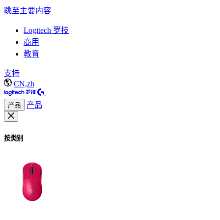
跳至主要内容
Logitech 罗技
商用
教育
支持
CN,zh
产品
产品
按类别