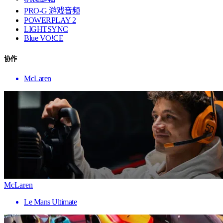
PRO-G 游戏音频
POWERPLAY 2
LIGHTSYNC
Blue VO!CE
协作
McLaren
McLaren
Le Mans Ultimate