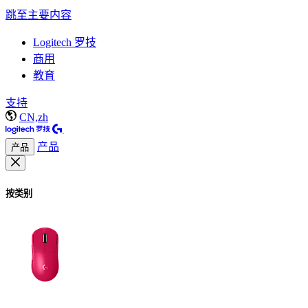
跳至主要内容
Logitech 罗技
商用
教育
支持
CN,zh
产品
产品
按类别