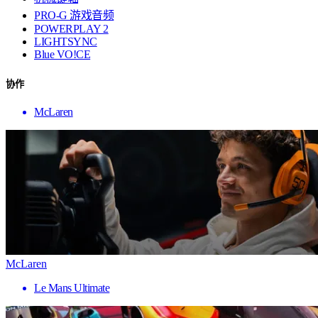
PRO-G 游戏音频
POWERPLAY 2
LIGHTSYNC
Blue VO!CE
协作
McLaren
McLaren
Le Mans Ultimate