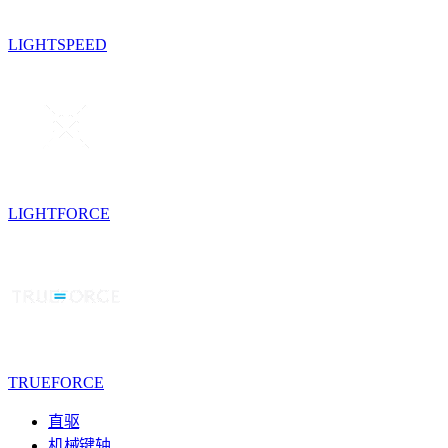
LIGHTSPEED
LIGHTFORCE
TRUEFORCE
直驱
机械键轴