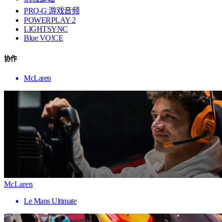
PRO-G 游戏音频
POWERPLAY 2
LIGHTSYNC
Blue VO!CE
协作
McLaren
McLaren
Le Mans Ultimate