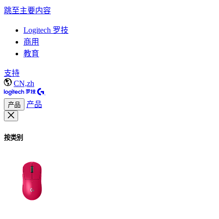
跳至主要内容
Logitech 罗技
商用
教育
支持
CN,zh
产品
产品
按类别