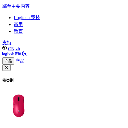
跳至主要内容
Logitech 罗技
商用
教育
支持
CN,zh
产品
产品
按类别