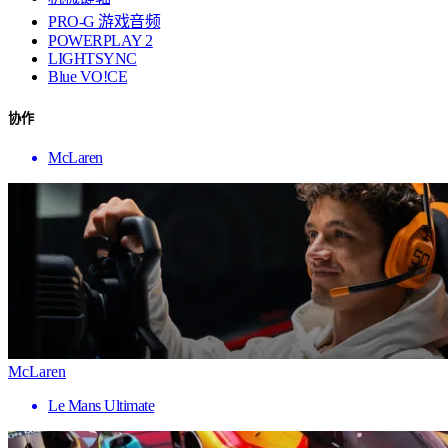
PRO-G 游戏音频
POWERPLAY 2
LIGHTSYNC
Blue VO!CE
协作
McLaren
McLaren
Le Mans Ultimate